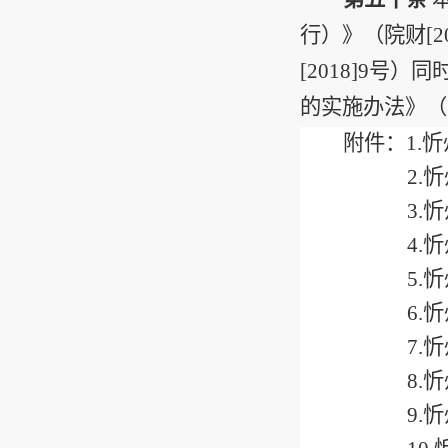
行）》（院财
[2
[2018]9
号）同
的实施办法》（
附件：
1.
忻
2.
忻
3.
忻
4.
忻
5.
忻
6.
忻
7.
忻
8.
忻
9.
忻